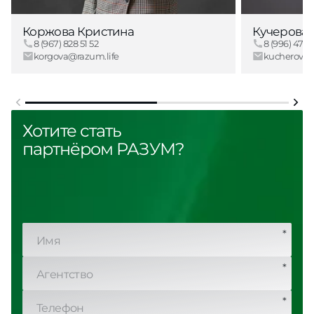
Коржова Кристина
Кучерова 
8 (967) 828 51 52
8 (996) 470 
korgova@razum.life
kucherova@
Хотите стать
партнёром РАЗУМ?
*
*
*