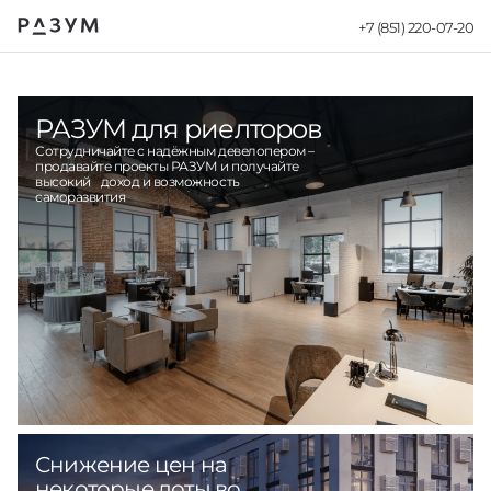
+7 (851) 220-07-20
Razum - Для р
РАЗУМ для риелторов
Сотрудничайте с надёжным девелопером –
продавайте проекты РАЗУМ и получайте
высокий доход и возможность
саморазвития
Снижение цен на
некоторые лоты во