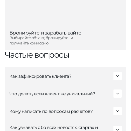
Бронируйте и зарабатывайте
Выбирайте объект, бронируйте и
получайте комиссию
Частые вопросы
Как зафиксировать клиента?
Клиента можно зафиксировать в
личном кабинете агента
Что делать, если клиент не уникальный?
или в
чат-боте «ТОП РАЗУМ БОТ»
в Телеграм
Если клиент неуникальный, то необходимо позвонить в ЦЗК
Кому написать по вопросам расчётов?
или менеджеру по работе с партнёрами для создания
ручной заявки (в случае, если прошлая неактивна)
Как узнавать обо всех новостях, стартах и
С расчетами Вам может помочь наш менеджер по