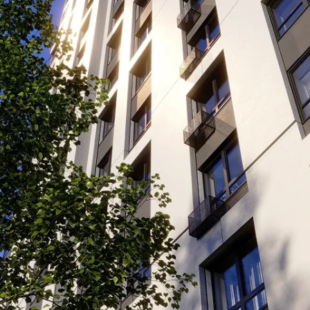
ы
проекты на к