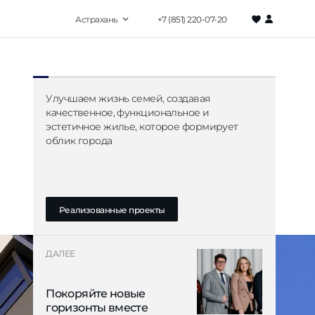
Астрахань
+7 (851) 220-07-20
елефон отдела продаж
 (851) 220-07-20
а
Улучшаем жизнь семей, создавая
недельник – пятница
9:00 - 19:00
качественное, функциональное и
ббота
10:00 - 17:00
эстетичное жилье, которое формирует
скресенье
10:00 - 15:00
облик города
ского, 148
Реализованные проекты
Наведите камеру смартфона
улица
ДАЛЕЕ
на QR-код, чтобы сделать вызов
Покоряйте новые
Заказать звонок
Написать в WhatsApp
горизонты вместе
зать