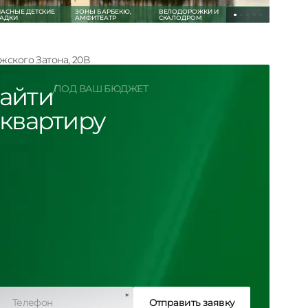
АСНЫЕ ДЕТСКИЕ
ЗОНЫ БАРБЕКЮ,
ВЕЛОДОРОЖКИ И
ЕЩЕ
АДКИ
АМФИТЕАТР
СКАЛОДРОМ
2
ского Затона, 20В
айти
ПОД ВАШ БЮДЖЕТ
Подробнее о проекте
квартиру
*
Отправить заявку