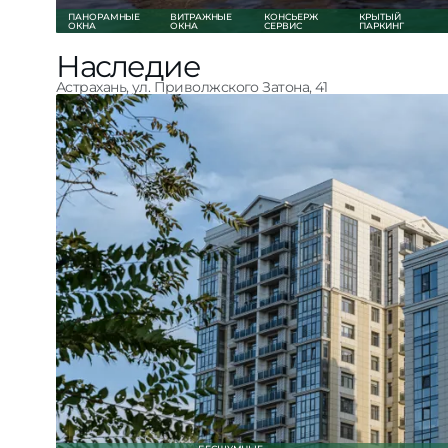
ПАНОРАМНЫЕ
ВИТРАЖНЫЕ
КОНСЬЕРЖ
КРЫТЫЙ
ОКНА
ОКНА
СЕРВИС
ПАРКИНГ
Наследие
Астрахань, ул. Приволжского Затона, 41
Подробнее о проекте