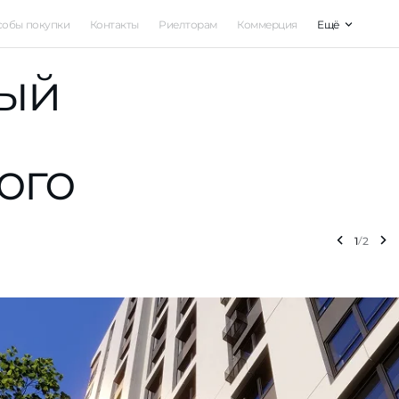
собы покупки
Контакты
Риелторам
Коммерция
Ещё
ании
ный
отека
Риелторам
Проекты
Отделка
Т
оевой
Гагарин
+7
ссрочка
Кабинет агента
Помещения
Машино-мест
оевая, 132
Астрахань, ул. Космонавтов, 18
По
Су
ого
% Оплата
Кладовые
Во
арталы
РАЗУМ на Звездной
ейд-ин
О компании
Латышева, 18А
Астрахань, ул. Николая Остров
кий старт
Карьера
1
2
Новости
Бакинская 65
нергетической
Документы
Астрахань, Кировский район, 
Энергетическая
Бакинская, 65
Для прессы
Пока