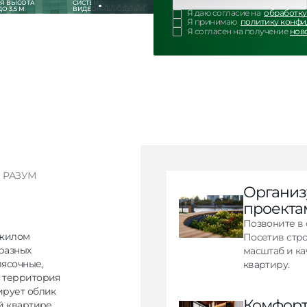
Я ВЫСОТА
СИСТЕМА
О 3,5 М
ВИДЕОНАБЛЮДЕНИЯ
Я даю согласие на
обработку
Я принимаю
политику конф
Я согласен на получение
нов
 РАЗУМ
Организ
проекта
Позвоните в 
 жилом
Посетив стр
разных
масштаб и ка
лясочные,
квартиру.
я территория
ирует облик
Комфорт
й квартире.