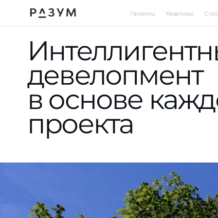
Проекты
Квартиры
Спо
Razum - О комп
Интеллигент
Ип
РАЗУМ на Б
девелопмент
Ра
Астрахань, ул. Б
в основе кажд
100
Зеленые кв
Тр
проекта
Астрахань, ул. 
Гиб
РАЗУМ на Э
Астрахань, ул. 