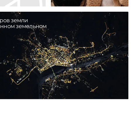
аров земли
енном земельном