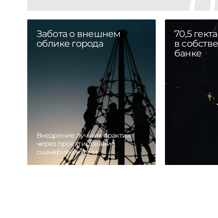
Забота о внешнем
70,5 гект
облике города
в собств
банке
Внедрение лучших практик
через проектирование
сценариев жизни