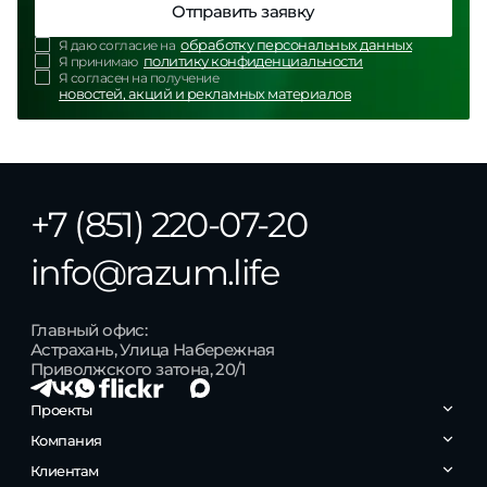
Отправить заявку
обработку персональных данных
Я даю согласие на
политику конфиденциальности
Я принимаю
Я согласен на получение
новостей, акций и рекламных материалов
+7 (851) 220-07-20
info@razum.life
Главный офис:
Астрахань, Улица Набережная
Приволжского затона, 20/1
Проекты
Бакинская 65
Компания
РАЗУМ на Энергетической
РАЗУМ на Звездной
Контакты
Клиентам
РАЗУМ на Боевой
О компании