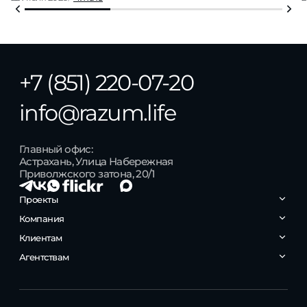
+7 (851) 220-07-20
info@razum.life
Главный офис:
Астрахань, Улица Набережная
Приволжского затона, 20/1
Проекты
Бакинская 65
Компания
РАЗУМ на Энергетической
РАЗУМ на Звездной
Контакты
Клиентам
РАЗУМ на Боевой
О компании
Зеленые кварталы
Карьера
Личный кабинет
Агентствам
Гагарин
Наследие
/ СДАН
Кабинет агента
Сердце Каспия
/ СДАН
Волжская Ривьера
/ СДАН