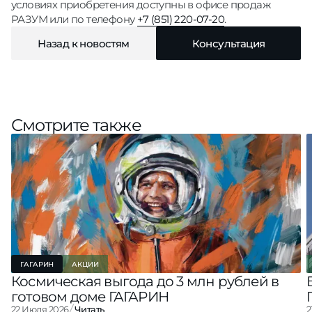
условиях приобретения доступны в офисе продаж
РАЗУМ или по телефону
+7 (851) 220-07-20
.
Назад к новостям
Консультация
Смотрите также
ГАГАРИН
АКЦИИ
Космическая выгода до 3 млн рублей в
готовом доме ГАГАРИН
22 Июля 2026
Читать
2